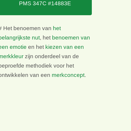
PMS 347C #14883E
# Het benoemen van
het
belangrijkste nut
, het
benoemen van
een emotie
en het
kiezen van een
merkkleur
zijn onderdeel van de
beproefde methodiek voor het
ontwikkelen van een
merkconcept
.