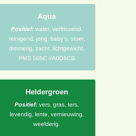
Aqua
Positief:
water, verfrissend,
reinigend, jong, baby’s, stoer,
dromerig, zacht, lichtgewicht.
PMS 565C #A0D5CB
Heldergroen
Positief:
vers, gras, Iers,
levendig, lente, vernieuwing,
weelderig.