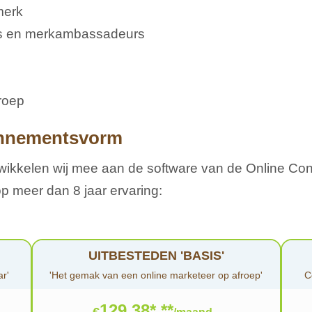
merk
rs en merkambassadeurs
groep
onnementsvorm
twikkelen wij mee aan de software van de Online C
 meer dan 8 jaar ervaring:
UITBESTEDEN 'BASIS'
ar'
'Het gemak van een online marketeer op afroep'
C
129,38* **
€