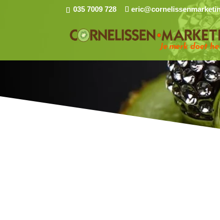
035 7009 728
eric@cornelissenmarketin