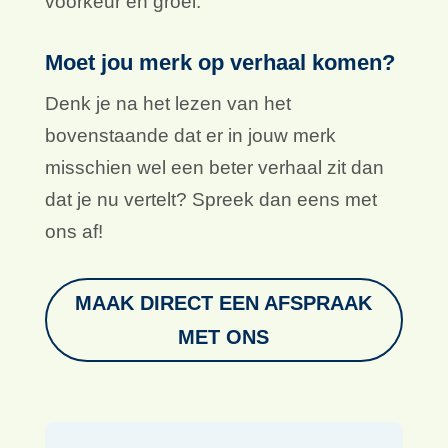
naar het persoonlijke voordeel voor de
lezer. Het geeft feilloos antwoord op de
vraag: “What’s in it for me?”. Vertel je dit
verhaal consistent, dan gaat je merk
merkbaar voor je werken: in aandacht,
voorkeur en groei.
Moet jou merk op verhaal komen?
Denk je na het lezen van het
bovenstaande dat er in jouw merk
misschien wel een beter verhaal zit dan
dat je nu vertelt? Spreek dan eens met
ons af!