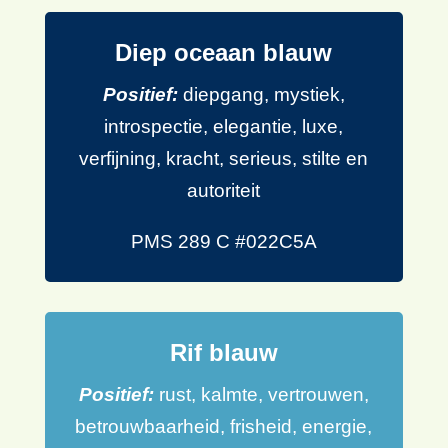
Iwin Insani
Owner
,
IWANI Skincare
Gekozen kleurrichting(en):
Diep oceaan blauw
Positief:
diepgang, mystiek,
introspectie, elegantie, luxe,
verfijning, kracht, serieus, stilte en
autoriteit
PMS 289 C #022C5A