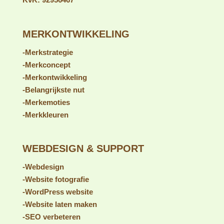
CORNELISSEN.MARKETING
Businesscenter 'De 7e Hemel'
Kerkstraat 10
1404 HH Bussum
Nederland
KvK: 92956467
MERKONTWIKKELING
-Merkstrategie
-Merkconcept
-Merkontwikkeling
-Belangrijkste nut
-Merk
emoties
-Merkkleuren