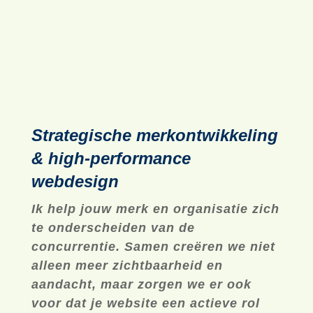
# Het benoemen van
het belangrijkste
nut
, het
benoemen van een emotie
en
het
kiezen van een merkkleur
zijn
onderdeel van de beproefde methodiek
voor het ontwikkelen van een
merkconcept
.
Strategische merkontwikkeling
& high-performance
webdesign