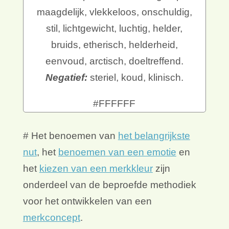
PMS 7499 C #F4E9D8
Wit
Positief:
puur, schoon, ongerept,
maagdelijk, vlekkeloos, onschuldig,
stil, lichtgewicht, luchtig, helder,
bruids, etherisch, helderheid,
eenvoud, arctisch, doeltreffend.
Negatief:
steriel, koud, klinisch.
#FFFFFF