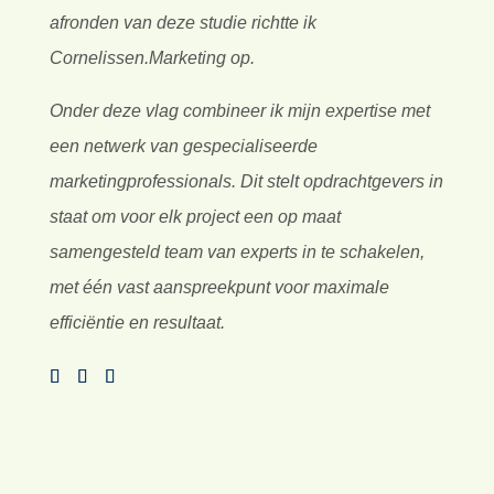
heb opgedaan in diverse functies en sectoren.
Als laatbloeier studeerde ik tussen 2004 en 2007
technische bedrijfskunde aan de Hogeschool van
Amsterdam, gevolgd door een marketingstudie
aan de Vrije Universiteit van 2011 tot 2013. Na het
afronden van deze studie richtte ik
Cornelissen.Marketing op.
Onder deze vlag combineer ik mijn expertise met
een netwerk van gespecialiseerde
marketingprofessionals. Dit stelt opdrachtgevers in
staat om voor elk project een op maat
samengesteld team van experts in te schakelen,
met één vast aanspreekpunt voor maximale