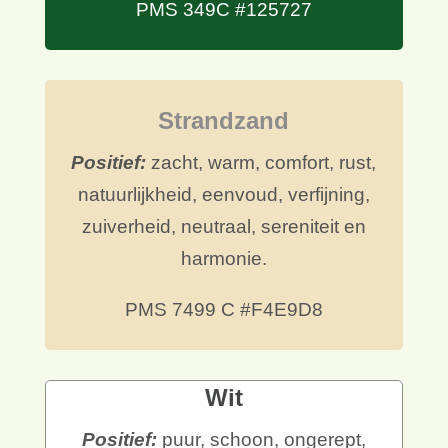
Positief:
natuurlijk, vruchtbaar,
gezond, balans, leven, groei,
verzachtend, harmonie, rustgevend,
herstel, geruststelling, milieubewust,
nieuwe start.
PMS 349C #125727
Strandzand
Positief:
zacht, warm, comfort, rust,
natuurlijkheid, eenvoud, verfijning,
zuiverheid, neutraal, sereniteit en
harmonie.