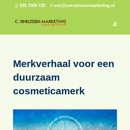
035 7009 728
eric@cornelissenmarketing.nl
Merkverhaal voor een
duurzaam
cosmeticamerk