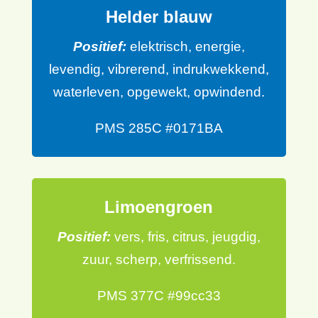
Helder blauw
Positief:
elektrisch, energie,
levendig, vibrerend, indrukwekkend,
waterleven, opgewekt, opwindend.
PMS 285C #0171BA
Limoengroen
Positief:
vers, fris, citrus, jeugdig,
zuur, scherp, verfrissend.
PMS 377C #99cc33