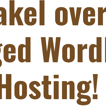
akel ove
ed Word
Hosting!