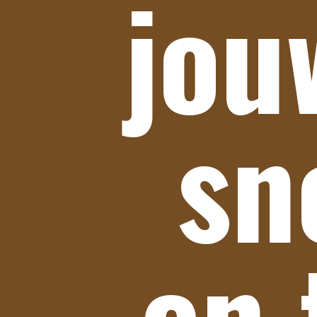
jou
sn
en 