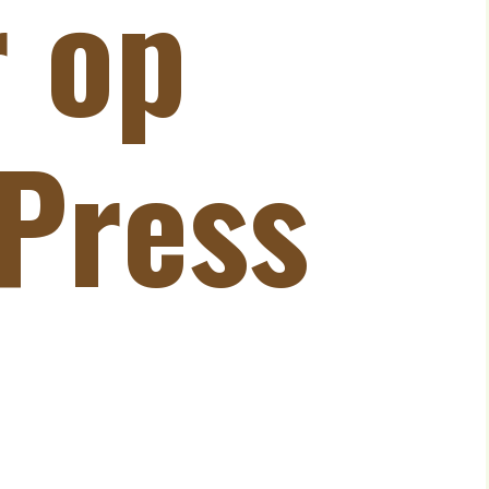
r op
Press