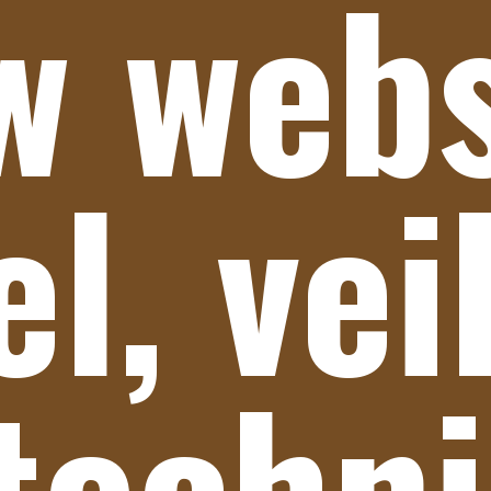
w web
el, vei
techn