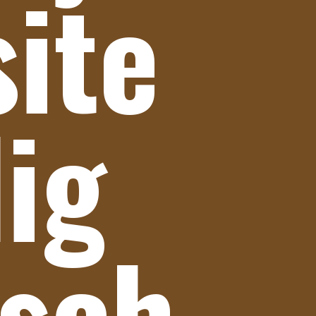
site
lig
isch